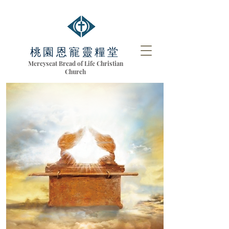
桃園恩寵靈糧堂
Mercyseat Bread of Life Christian
Church