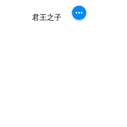
​君王之子
學生青年崇拜 週六
16:00-18:00
君王之子 週日
10:00-12:00
桃園恩寵靈糧堂交通指南
關於我們
​洛杉磯恩寵靈糧堂
母堂：夏凱納靈糧堂
​汴洲里服務