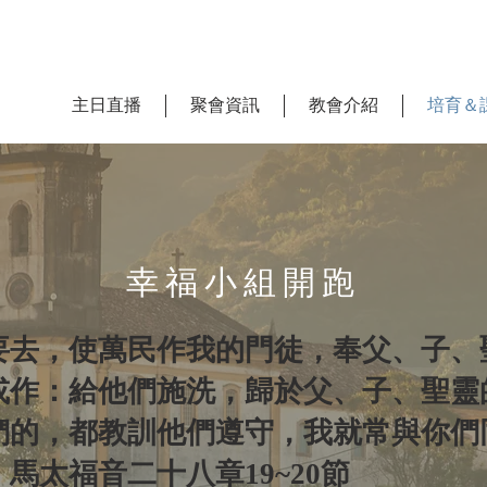
主日直播
聚會資訊
教會介紹
培育＆
幸福小組開跑
要去，使萬民作我的門徒，奉父、子、
或作：給他們施洗，歸於父、子、聖靈
們的，都教訓他們遵守，我就常與你們
馬太福音二十八章19~20節