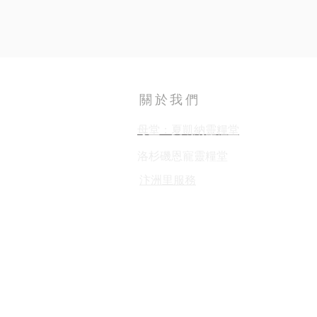
關於我們
母堂：夏凱納靈糧堂
​洛杉磯恩寵靈糧堂
​汴洲里服務