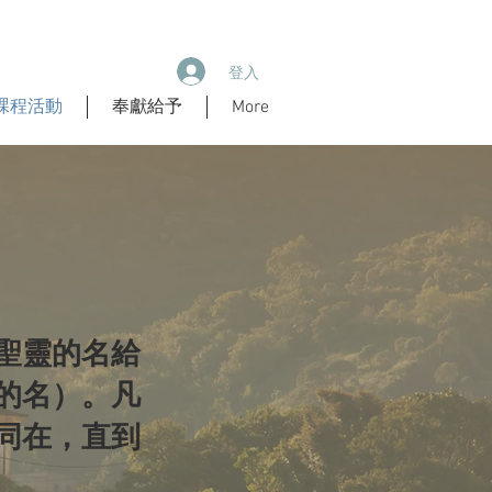
登入
課程活動
奉獻給予
More
聖靈的名給
的名）。凡
同在，直到