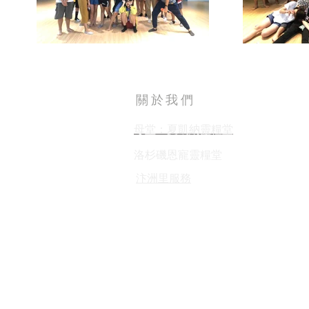
關於我們
母堂：夏凱納靈糧堂
​洛杉磯恩寵靈糧堂
​汴洲里服務