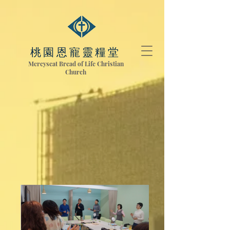
桃園恩寵靈糧堂
Mercyseat Bread of Life Christian
Church