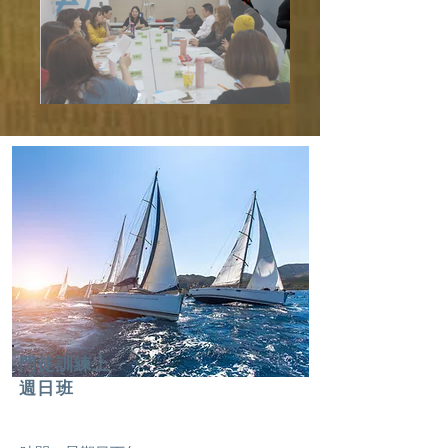
門徒訓練上
週日
​班