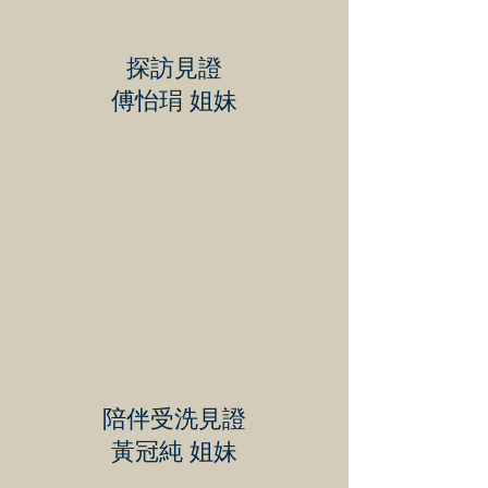
探訪見證
傅怡琄 姐妹
陪伴受洗見證
黃冠純 姐妹