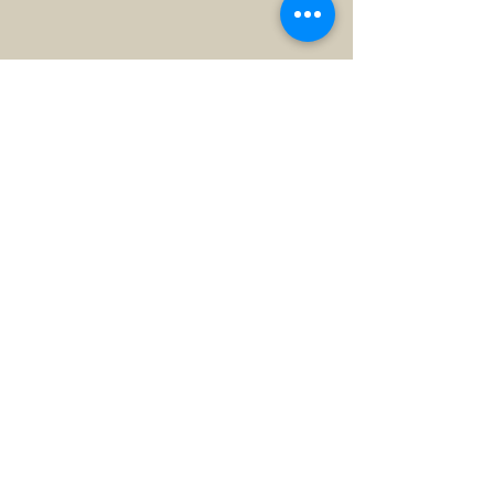
傳福音見證
李淑芳 姐妹