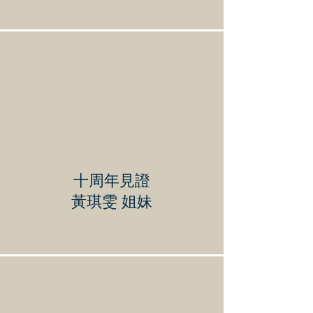
十周年見證
黃琪雯 姐妹