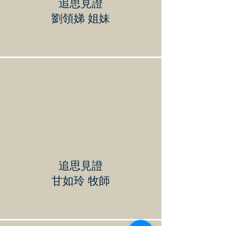
追思見證
劉領娣 姐妹
追思見證
甘如玲 牧師