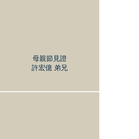
母親節見證
許宏億 弟兄